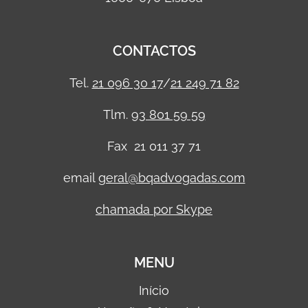
CONTACTOS
Tel.
21 096 30 17
/
21 249 71 82
Tlm.
93 801 59 59
Fax 21 011 37 71
email
geral@bqadvogadas.com
chamada por Skype
MENU
Início