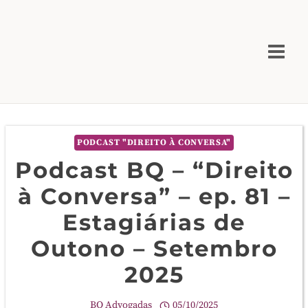
Skip
to
content
PODCAST "DIREITO À CONVERSA"
Podcast BQ – “Direito
à Conversa” – ep. 81 –
Estagiárias de
Outono – Setembro
2025
BQ Advogadas
05/10/2025