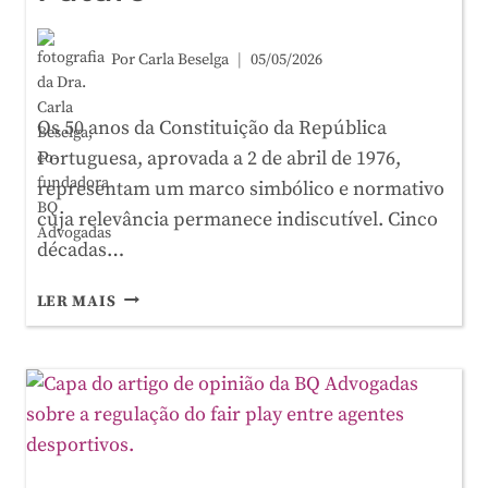
Por
Carla Beselga
05/05/2026
Os 50 anos da Constituição da República
Portuguesa, aprovada a 2 de abril de 1976,
representam um marco simbólico e normativo
cuja relevância permanece indiscutível. Cinco
décadas…
50
LER MAIS
ANOS
DA
CONSTITUIÇÃO:
UMA
REFLEXÃO
SOBRE
O