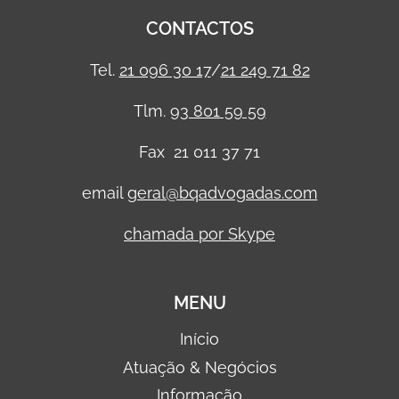
CONTACTOS
Tel.
21 096 30 17
/
21 249 71 82
Tlm.
93 801 59 59
Fax 21 011 37 71
email
geral@bqadvogadas.com
chamada por Skype
MENU
Início
Atuação & Negócios
Informação