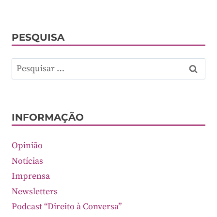
navigation
Page
O
QUE
DIZ
PESQUISA
O
TRIBUNAL?
Pesquisar
por:
INFORMAÇÃO
Opinião
Notícias
Imprensa
Newsletters
Podcast “Direito à Conversa”