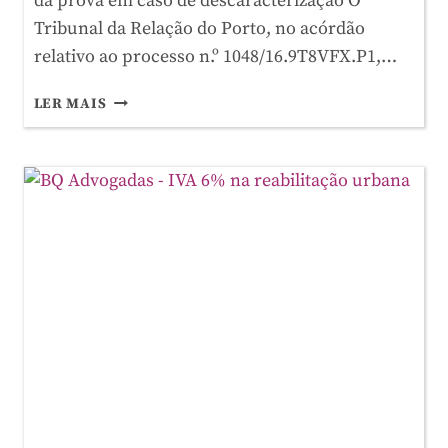
da prova em caso de descaracterização O
Tribunal da Relação do Porto, no acórdão
relativo ao processo n.º 1048/16.9T8VFX.P1,…
ACIDENTES
LER MAIS
DE
TRABALHO
–
COMO
SÃO
TRATADOS
PELA
JURISPRUDÊNCIA?