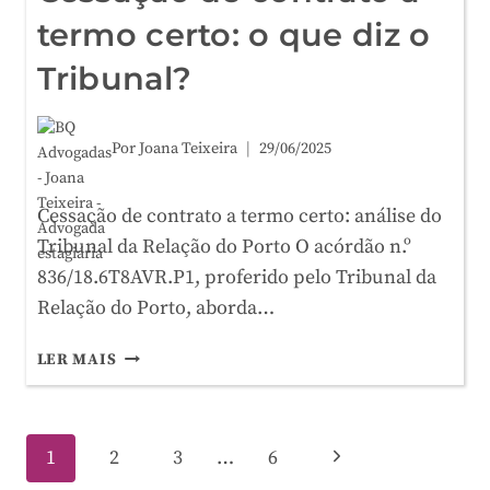
termo certo: o que diz o
Tribunal?
Por
Joana Teixeira
29/06/2025
Cessação de contrato a termo certo: análise do
Tribunal da Relação do Porto O acórdão n.º
836/18.6T8AVR.P1, proferido pelo Tribunal da
Relação do Porto, aborda…
CESSAÇÃO
LER MAIS
DE
CONTRATO
A
Page
Next
1
2
3
…
6
TERMO
CERTO: