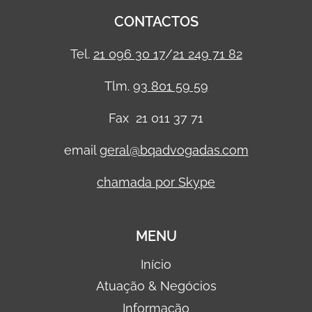
CONTACTOS
Tel.
21 096 30 17
/
21 249 71 82
Tlm.
93 801 59 59
Fax 21 011 37 71
email
geral@bqadvogadas.com
chamada por Skype
MENU
Início
Atuação & Negócios
Informação