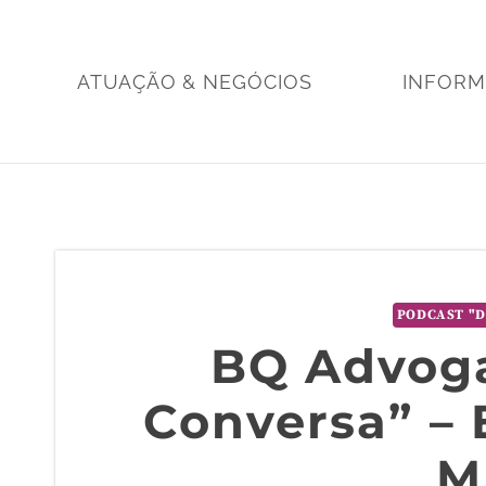
Skip
to
content
ATUAÇÃO & NEGÓCIOS
INFOR
PODCAST "D
BQ Advoga
Conversa” – 
M