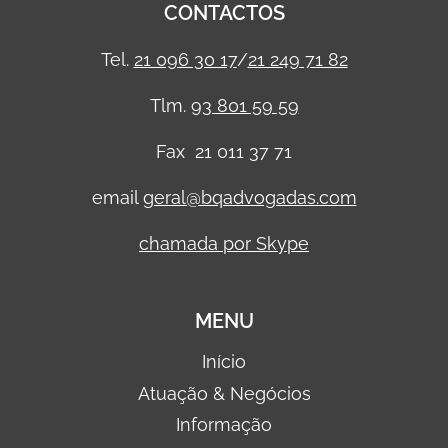
CONTACTOS
Tel.
21 096 30 17
/
21 249 71 82
Tlm.
93 801 59 59
Fax 21 011 37 71
email
geral@bqadvogadas.com
chamada por Skype
MENU
Início
Atuação & Negócios
Informação