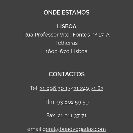
ONDE ESTAMOS
LISBOA
Rua Professor Vítor Fontes nº 17-A
Telheiras
1600-670 Lisboa
CONTACTOS
Tel.
21 096 30 17
/
21 249 71 82
Tlm.
93 801 59 59
Fax 21 011 37 71
email
geral@bqadvogadas.com