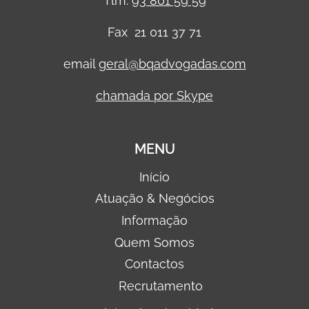
Tlm.
93 801 59 59
Fax 21 011 37 71
email
geral@bqadvogadas.com
chamada por Skype
MENU
Início
Atuação & Negócios
Informação
Quem Somos
Contactos
Recrutamento