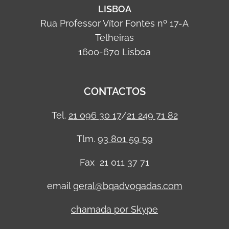
LISBOA
Rua Professor Vítor Fontes nº 17-A
Telheiras
1600-670 Lisboa
CONTACTOS
Tel.
21 096 30 17
/
21 249 71 82
Tlm.
93 801 59 59
Fax 21 011 37 71
email
geral@bqadvogadas.com
chamada por Skype