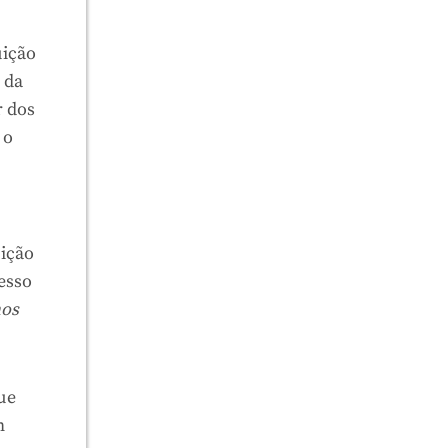
uição
 da
r dos
 o
uição
esso
nos
ue
m