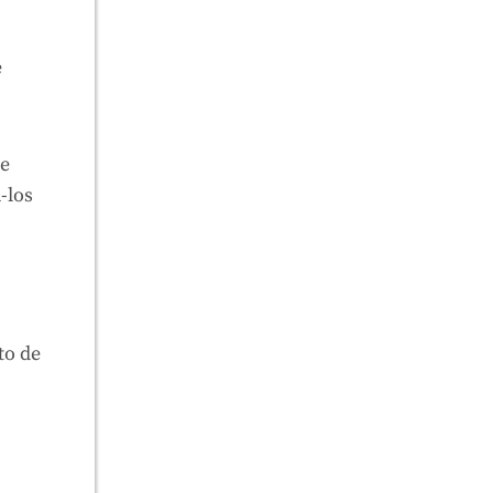
e
ue
-los
to de