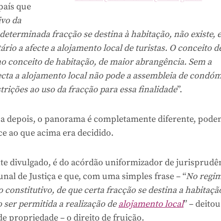
país que
ivo da
determinada fracção se destina à habitação, não existe,
rio a afecte a alojamento local de turistas. O conceito d
no conceito de habitação, de maior abrangência. Sem a
ecta a alojamento local não pode a assembleia de condó
trições ao uso da fracção para essa finalidade
”.
a depois, o panorama é completamente diferente, pode
ce ao que acima era decidido.
te divulgado, é do acórdão uniformizador de jurisprudê
al de Justiça e que, com uma simples frase – “
No regim
o constitutivo, de que certa fracção se destina a habitaçã
o ser permitida a realização de
alojamento local
” – deito
de propriedade – o direito de fruição.