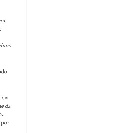
 em
e
minos
ndo
ncia
e da
o,
u por