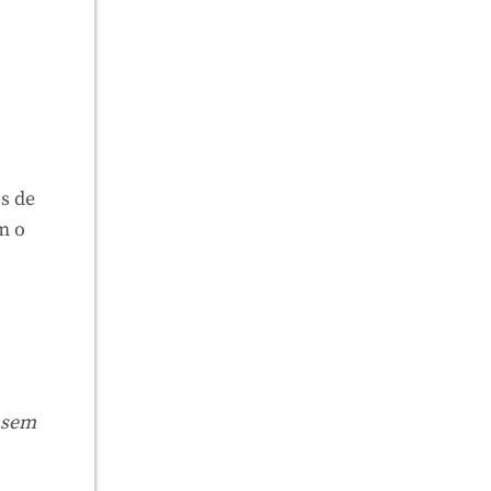
os de
m o
, sem