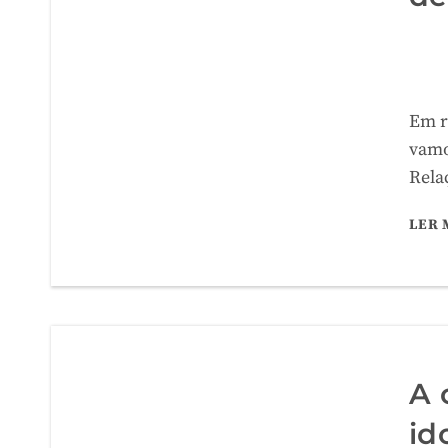
Em r
vamo
Rela
LER 
A 
id