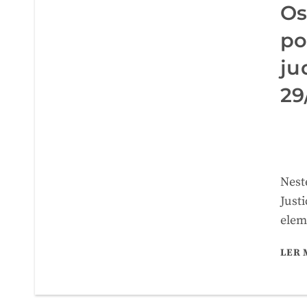
Os
po
ju
29
Nest
Just
elem
LER 