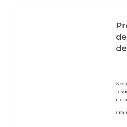
Pr
de
de
Nest
Just
cara
LER 