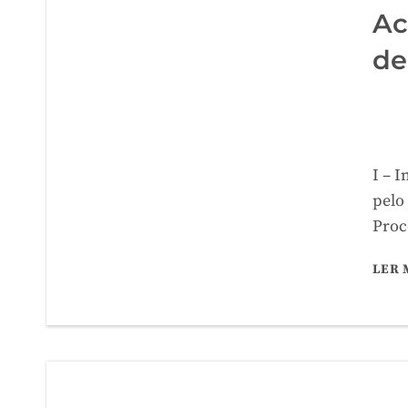
Ac
de
I – 
pelo
Proc
LER 