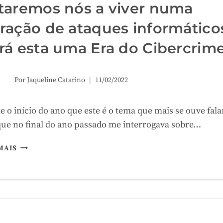
IDOSOS:
taremos nós a viver numa
UMA
ração de ataques informático
ANÁLISE
À
rá esta uma Era do Cibercrim
LUZ
DO
ACÓRDÃO
Por
Jaqueline Catarino
11/02/2022
DO
TRIBUNAL
DA
e o início do ano que este é o tema que mais se ouve fala
RELAÇÃO
que no final do ano passado me interrogava sobre…
DE
ÉVORA
ESTAREMOS
MAIS
DE
NÓS
14/04/2020
A
VIVER
NUMA
GERAÇÃO
DE