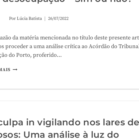
Por
Lúcia Batista
26/07/2022
azão da matéria mencionada no título deste presente art
s proceder a uma análise crítica ao Acórdão do Tribuna
ção do Porto, proferido…
DESPEJO:
MAIS
PEDIDO
DE
DIFERIMENTO
DE
DESOCUPAÇÃO
–
SIM
culpa in vigilando nos lares d
OU
osos: Uma análise à luz do
NÃO?