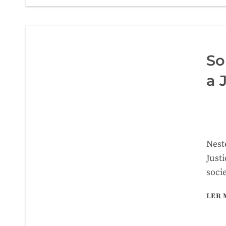
So
a 
Nest
Just
soci
LER 