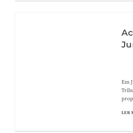
Ac
Ju
Em J
Trib
prop
LER 