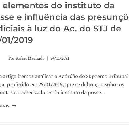
ATAQUES
 elementos do instituto da
INFORMÁTICOS?
sse e influência das presunç
SERÁ
ESTA
diciais à luz do Ac. do STJ de
UMA
ERA
/01/2019
DO
CIBERCRIME?
Por
Rafael Machado
24/11/2021
e artigo iremos analisar o Acórdão do Supremo Tribunal
iça, proferido em 29/01/2019, que se debruçou sobre os
entos caracterizadores do instituto da posse…
OS
MAIS
ELEMENTOS
DO
INSTITUTO