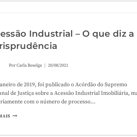
O
QUE
DIZ
A
JURISPRUDÊNCIA
essão Industrial – O que diz a
SOBRE
risprudência
ELAS
Por
Carla Beselga
20/08/2021
aneiro de 2019, foi publicado o Acórdão do Supremo
unal de Justiça sobre a Acessão Industrial Imobiliária, m
riamente com o número de processo…
ACESSÃO
MAIS
INDUSTRIAL
–
O