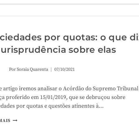
QUALIFICAÇÃO
DE
HOMICÍDIO
À
LUZ
ciedades por quotas: o que di
DO
Jurisprudência sobre elas
AC.
DO
STJ
DE
Por
Soraia Quarenta
07/10/2021
15/01/2019
e artigo iremos analisar o Acórdão do Supremo Tribunal
iça proferido em 15/01/2019, que se debruçou sobre
edades por quotas e questões atinentes à…
SOCIEDADES
MAIS
POR
QUOTAS: