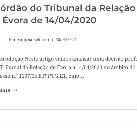
órdão do Tribunal da Relação
 Évora de 14/04/2020
Por
Andreia Belchior
30/03/2022
Introdução Neste artigo vamos analisar uma decisão prof
 Tribunal da Relação de Évora a 14/04/2020 no âmbito do
esso n.º 1107/16.8T9PTG.E1, cujo…
A
MAIS
CULPA
IN
VIGILANDO
NOS
LARES
DE