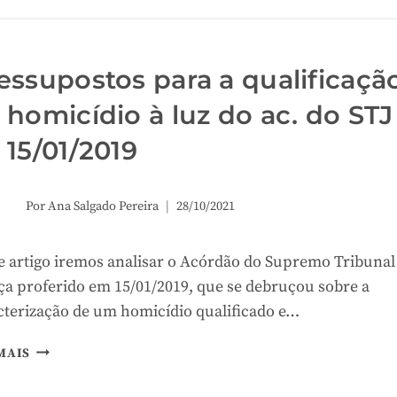
DA
POSSE
E
INFLUÊNCIA
essupostos para a qualificaçã
DAS
 homicídio à luz do ac. do STJ
PRESUNÇÕES
JUDICIAIS
 15/01/2019
À
LUZ
DO
Por
Ana Salgado Pereira
28/10/2021
AC.
DO
STJ
e artigo iremos analisar o Acórdão do Supremo Tribunal
DE
iça proferido em 15/01/2019, que se debruçou sobre a
29/01/2019
cterização de um homicídio qualificado e…
PRESSUPOSTOS
MAIS
PARA
A