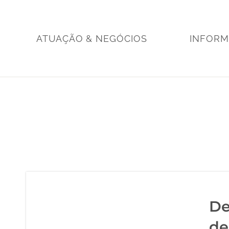
Skip
to
content
ATUAÇÃO & NEGÓCIOS
INFOR
De
de